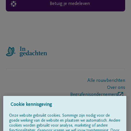
Betuig je medeleven
Alle rouwberichten
Over ons
Begrafenisondernemers
Contact
Cookie kennisgeving
Onze website gebruikt cookies. Sommige zijn nodig voor de
goede werking van de website en plaatsen we automatisch. Andere
Volg ons op
cookies worden gebruikt voor analyse, marketing of andere
functionaliteiten; daarvoor vragen we wél jouw toestemming. Door