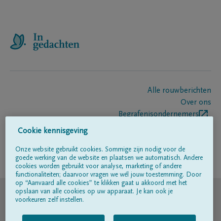
Alle rouwberichten
Over ons
Begrafenisondernemers
Contact
Cookie kennisgeving
Onze website gebruikt cookies. Sommige zijn nodig voor de
goede werking van de website en plaatsen we automatisch. Andere
Volg ons op
cookies worden gebruikt voor analyse, marketing of andere
functionaliteiten; daarvoor vragen we wél jouw toestemming. Door
op “Aanvaard alle cookies” te klikken gaat u akkoord met het
© DELA
opslaan van alle cookies op uw apparaat. Je kan ook je
voorkeuren zelf instellen.
Gebruiksvoorwaarden