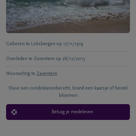
Geboren te
Loksbergen
op
17/11/1919
Overleden te
Zaventem
op
28/12/2013
Woonachtig te
Zaventem
Stuur een condoléancebericht, brand een kaarsje of bestel
bloemen
Betuig je medeleven