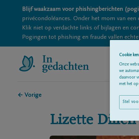
Blijf waakzaam voor phishingberichten (pogi
privécondoléances. Onder het mom van een c
Klik niet op verdachte links of bijlagen en 
Pogingen tot phishing en fraude vallen echter
Cookie ken
Onze websi
we automati
daarvoor v
met het ops
← Vorige
Stel voo
Lizette
Dillen