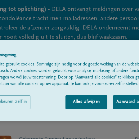
ng tot oplichting) -
DELA ontvangt meldingen over va
ondoléance tracht men mailadressen, andere persoon
controleer de afzender zorgvuldig. DELA onderneemt m
 nooit volledig uit te sluiten, dus blijf waakzaam.
nisgeving
Alle rouwberichten
Over ons
B
te gebruikt cookies. Sommige zijn nodig voor de goede werking van de websit
sch. Andere cookies worden gebruikt voor analyse, marketing of andere functio
ragen we wél jouw toestemming. Door op “Aanvaard alle cookies” te klikken g
laan van alle cookies op uw apparaat. Je kan ook je voorkeuren zelf instellen.
rkeuren zelf in
Alles afwijzen
Aanvaard a