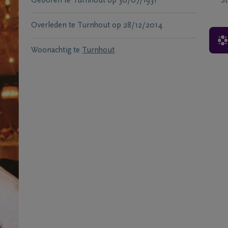
Geboren te
Turnhout
op
30/07/1931
S
Overleden te
Turnhout
op
28/12/2014
Woonachtig te
Turnhout