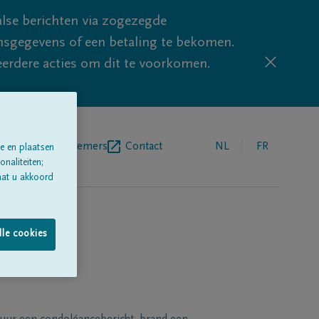
lse berichten via zogezegde
sgegevens of een betaling te bekomen.
eerdere acties om dit te voorkomen.
egrafenisondernemers
Contact
NL
FR
e en plaatsen
naliteiten;
aat u akkoord
lle cookies