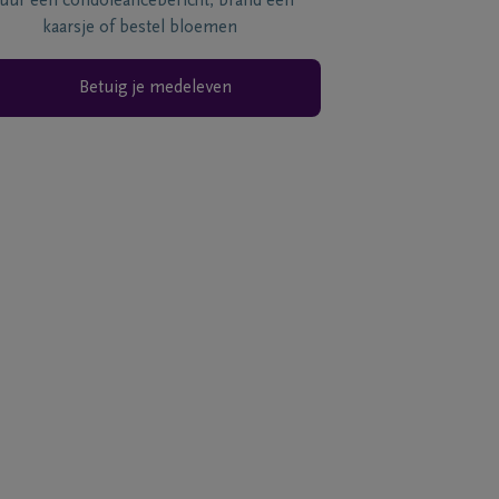
tuur een condoléancebericht, brand een
kaarsje of bestel bloemen
Betuig je medeleven