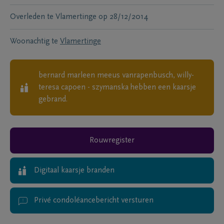
Overleden te
Vlamertinge
op
28/12/2014
Woonachtig te
Vlamertinge
bernard marleen meeus vanrapenbusch, willy-
teresa capoen - szymanska
hebben een kaarsje
gebrand.
Rouwregister
Digitaal kaarsje branden
Privé condoléancebericht versturen