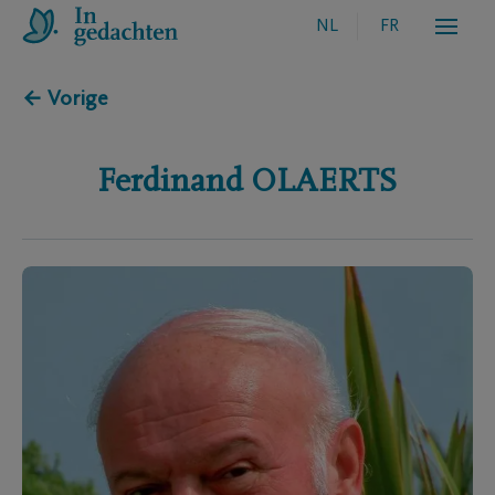
NL
FR
← Vorige
Ferdinand
OLAERTS