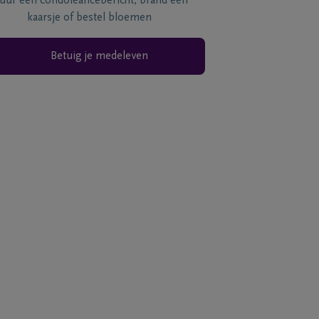
tuur een condoléancebericht, brand een
kaarsje of bestel bloemen
Betuig je medeleven