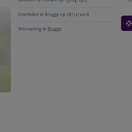
Geboren te
Polllare
op
13/04/1925
S
Overleden te
Brugge
op
28/12/2016
Woonachtig te
Brugge