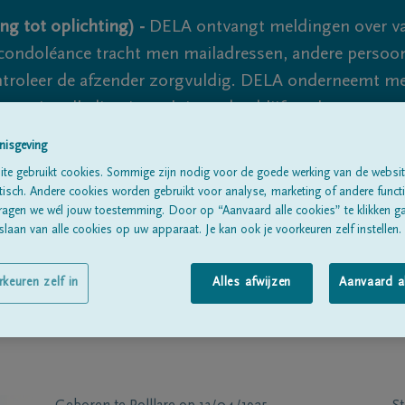
ng tot oplichting) -
DELA ontvangt meldingen over va
ondoléance tracht men mailadressen, andere persoon
controleer de afzender zorgvuldig. DELA onderneemt m
 nooit volledig uit te sluiten, dus blijf waakzaam.
nisgeving
te gebruikt cookies. Sommige zijn nodig voor de goede werking van de websit
Alle rouwberichten
Over ons
B
sch. Andere cookies worden gebruikt voor analyse, marketing of andere functio
ragen we wél jouw toestemming. Door op “Aanvaard alle cookies” te klikken g
laan van alle cookies op uw apparaat. Je kan ook je voorkeuren zelf instellen.
rkeuren zelf in
Alles afwijzen
Aanvaard a