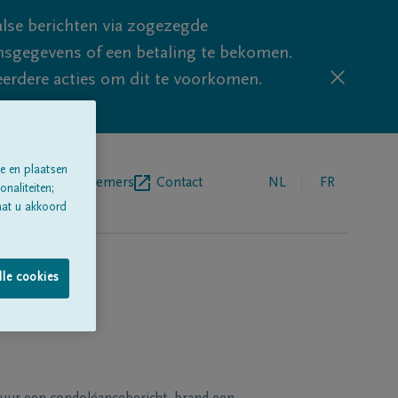
lse berichten via zogezegde
sgegevens of een betaling te bekomen.
eerdere acties om dit te voorkomen.
e en plaatsen
egrafenisondernemers
Contact
NL
FR
naliteiten;
aat u akkoord
lle cookies