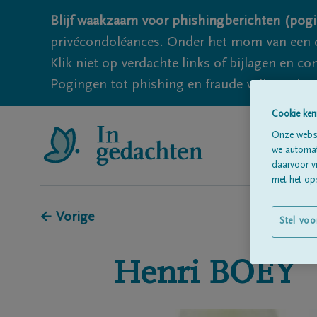
Blijf waakzaam voor phishingberichten (pogi
privécondoléances. Onder het mom van een c
Klik niet op verdachte links of bijlagen en 
Pogingen tot phishing en fraude vallen echter
Cookie ken
Onze websi
we automati
daarvoor v
met het ops
← Vorige
Stel voo
Henri
BOEY