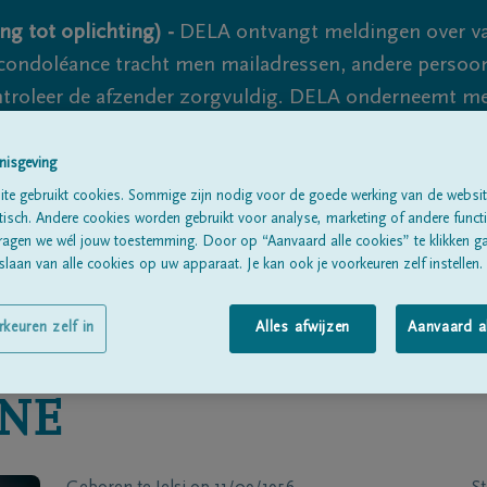
ng tot oplichting) -
DELA ontvangt meldingen over va
ondoléance tracht men mailadressen, andere persoon
controleer de afzender zorgvuldig. DELA onderneemt m
 nooit volledig uit te sluiten, dus blijf waakzaam.
nisgeving
te gebruikt cookies. Sommige zijn nodig voor de goede werking van de websit
sch. Andere cookies worden gebruikt voor analyse, marketing of andere functio
Alle rouwberichten
Over ons
B
ragen we wél jouw toestemming. Door op “Aanvaard alle cookies” te klikken g
laan van alle cookies op uw apparaat. Je kan ook je voorkeuren zelf instellen.
rkeuren zelf in
Alles afwijzen
Aanvaard a
NE