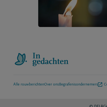
Alle rouwberichten
Over ons
Begrafenisondernemers
C
© DELA
Ge