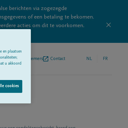
lse berichten via zogezegde
sgegevens of een betaling te bekomen.
eerdere acties om dit te voorkomen.
e en plaatsen
naliteiten;
egrafenisondernemers
Contact
NL
FR
aat u akkoord
lle cookies