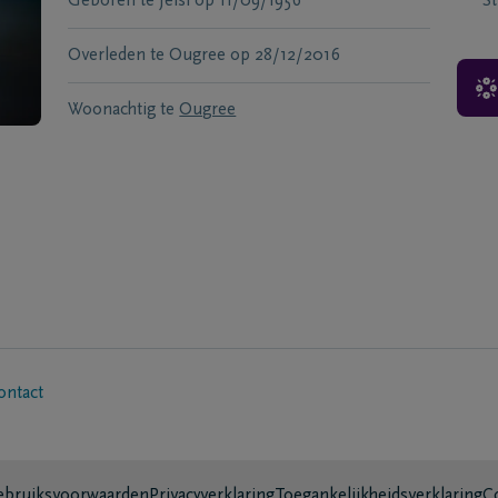
Geboren te
Jelsi
op
11/09/1956
S
Overleden te
Ougree
op
28/12/2016
Woonachtig te
Ougree
ontact
bruiksvoorwaarden
Privacyverklaring
Toegankelijkheidsverklaring
C