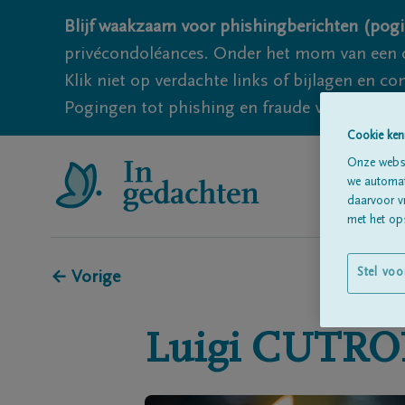
Blijf waakzaam voor phishingberichten (pogi
privécondoléances. Onder het mom van een c
Klik niet op verdachte links of bijlagen en 
Pogingen tot phishing en fraude vallen echter
Cookie ken
Onze websi
we automati
daarvoor v
met het ops
Stel voo
← Vorige
Luigi
CUTRO