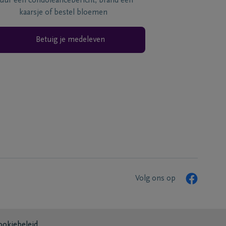
tuur een condoléancebericht, brand een
kaarsje of bestel bloemen
Betuig je medeleven
Volg ons op
ookiebeleid