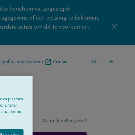
lse berichten via zogezegde
sgegevens of een betaling te bekomen.
eerdere acties om dit te voorkomen.
egrafenisondernemers
Contact
NL
FR
e en plaatsen
naliteiten;
aat u akkoord
Overleden
28/12/2016