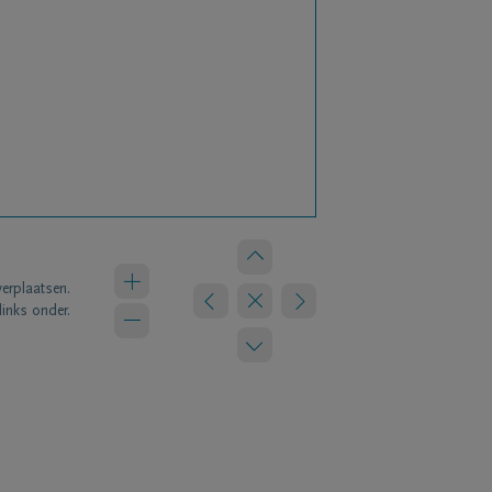
verplaatsen.
links onder.