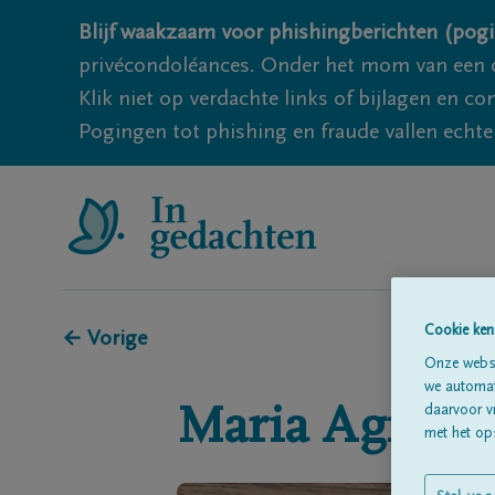
Blijf waakzaam voor phishingberichten (pogi
privécondoléances. Onder het mom van een c
Klik niet op verdachte links of bijlagen en 
Pogingen tot phishing en fraude vallen echter
Cookie ken
← Vorige
Onze websi
we automati
daarvoor v
Maria Agnes
met het ops