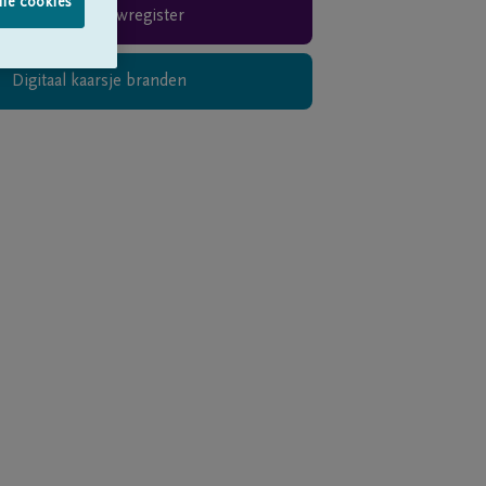
lle cookies
Rouwregister
Digitaal kaarsje branden