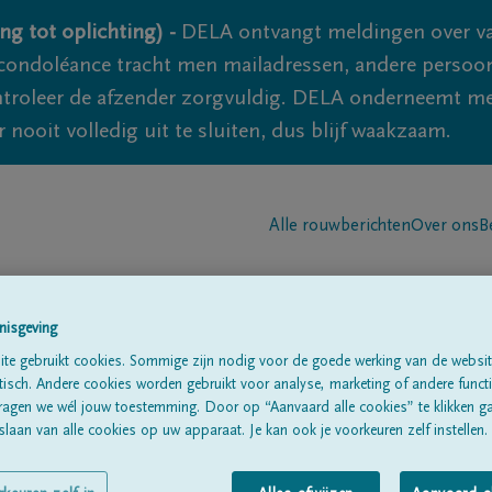
ng tot oplichting) -
DELA ontvangt meldingen over va
ondoléance tracht men mailadressen, andere persoon
controleer de afzender zorgvuldig. DELA onderneemt m
 nooit volledig uit te sluiten, dus blijf waakzaam.
Alle rouwberichten
Over ons
B
nisgeving
te gebruikt cookies. Sommige zijn nodig voor de goede werking van de websit
sch. Andere cookies worden gebruikt voor analyse, marketing of andere functio
ragen we wél jouw toestemming. Door op “Aanvaard alle cookies” te klikken g
De Wannemaeker
laan van alle cookies op uw apparaat. Je kan ook je voorkeuren zelf instellen.