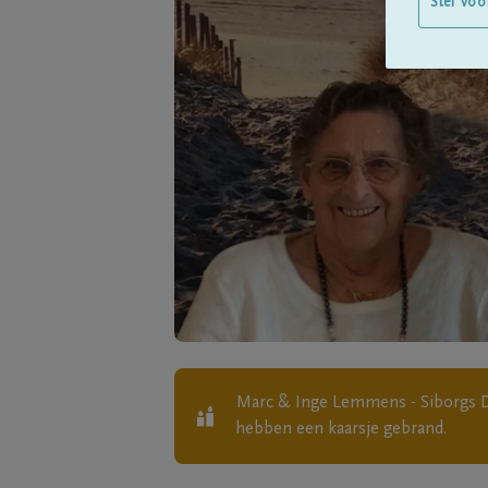
Stel voo
Marc & Inge Lemmens - Siborgs Di
hebben een kaarsje gebrand.