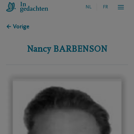
NL
FR
← Vorige
Nancy
BARBENSON