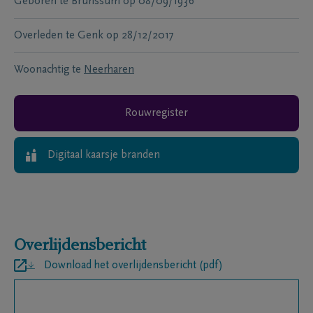
Geboren te
Brunssum
op
08/09/1936
Overleden te
Genk
op
28/12/2017
Woonachtig te
Neerharen
Rouwregister
Digitaal kaarsje branden
Overlijdensbericht
Download het overlijdensbericht (pdf)