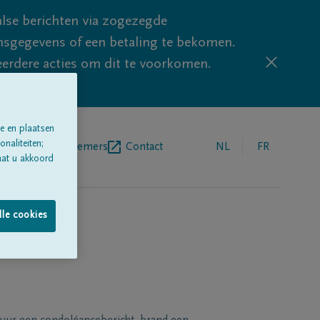
lse berichten via zogezegde
sgegevens of een betaling te bekomen.
eerdere acties om dit te voorkomen.
e en plaatsen
naliteiten;
egrafenisondernemers
Contact
NL
FR
aat u akkoord
lle cookies