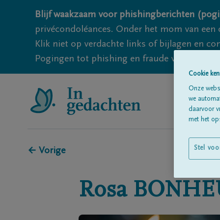
Blijf waakzaam voor phishingberichten (pogi
privécondoléances. Onder het mom van een c
Klik niet op verdachte links of bijlagen en 
Pogingen tot phishing en fraude vallen echter
Cookie ken
Onze websi
we automati
daarvoor v
met het ops
Stel voo
← Vorige
Rosa
BONHE