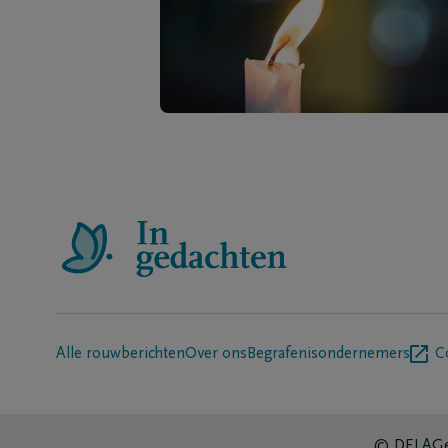
Alle rouwberichten
Over ons
Begrafenisondernemers
C
© DELA
Ge