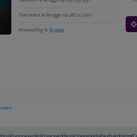
Geboren te
Brugge
op
28/04/1931
S
Overleden te
Brugge
op
28/12/2017
Woonachtig te
Brugge
ontact
bruiksvoorwaarden
Privacyverklaring
Toegankelijkheidsverklaring
C