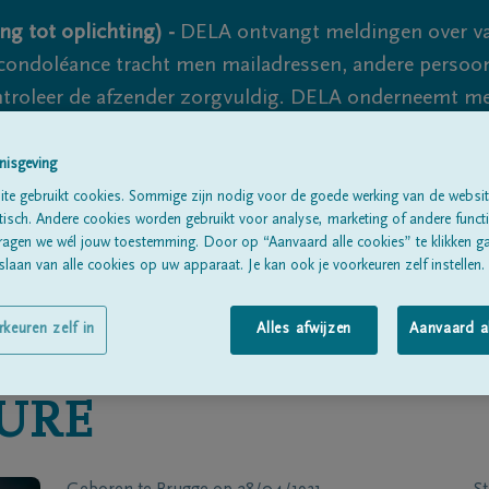
ng tot oplichting) -
DELA ontvangt meldingen over va
ondoléance tracht men mailadressen, andere persoon
controleer de afzender zorgvuldig. DELA onderneemt m
 nooit volledig uit te sluiten, dus blijf waakzaam.
nisgeving
te gebruikt cookies. Sommige zijn nodig voor de goede werking van de websit
sch. Andere cookies worden gebruikt voor analyse, marketing of andere functio
Alle rouwberichten
Over ons
B
ragen we wél jouw toestemming. Door op “Aanvaard alle cookies” te klikken g
laan van alle cookies op uw apparaat. Je kan ook je voorkeuren zelf instellen.
rkeuren zelf in
Alles afwijzen
Aanvaard a
URE