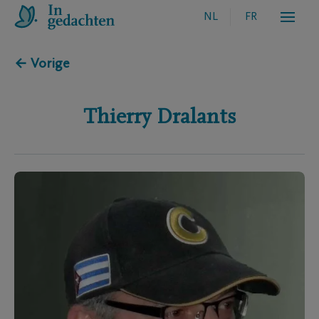
NL
FR
← Vorige
Thierry
Dralants