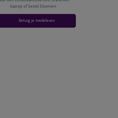
tuur een condoléancebericht, brand een
kaarsje of bestel bloemen
Betuig je medeleven