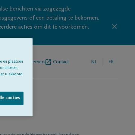
lse berichten via zogezegde
sgegevens of een betaling te bekomen.
eerdere acties om dit te voorkomen.
egrafenisondernemers
Contact
NL
FR
e en plaatsen
naliteiten;
aat u akkoord
lle cookies