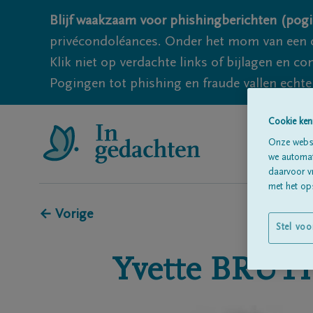
Blijf waakzaam voor phishingberichten (pogi
privécondoléances. Onder het mom van een c
Klik niet op verdachte links of bijlagen en 
Pogingen tot phishing en fraude vallen echter
Cookie ken
Onze websi
we automati
daarvoor v
met het ops
← Vorige
Stel voo
Yvette
BRUTI