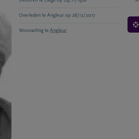
Geboren te
Liège
op
24/11/1928
S
Overleden te
Angleur
op
28/12/2017
Woonachtig te
Angleur