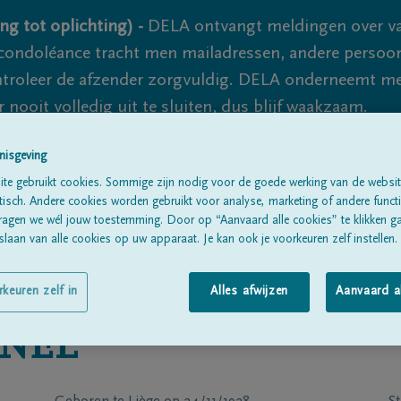
ng tot oplichting) -
DELA ontvangt meldingen over va
ondoléance tracht men mailadressen, andere persoon
controleer de afzender zorgvuldig. DELA onderneemt m
 nooit volledig uit te sluiten, dus blijf waakzaam.
nisgeving
Alle rouwberichten
Over ons
B
te gebruikt cookies. Sommige zijn nodig voor de goede werking van de websit
sch. Andere cookies worden gebruikt voor analyse, marketing of andere functio
ragen we wél jouw toestemming. Door op “Aanvaard alle cookies” te klikken g
laan van alle cookies op uw apparaat. Je kan ook je voorkeuren zelf instellen.
rkeuren zelf in
Alles afwijzen
Aanvaard a
NEL