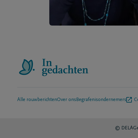
Alle rouwberichten
Over ons
Begrafenisondernemers
C
© DELA
Ge