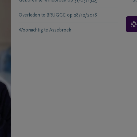
Geboren te
Willebroek
op
31/03/1949
S
Overleden te
BRUGGE
op
28/12/2018
Woonachtig te
Assebroek