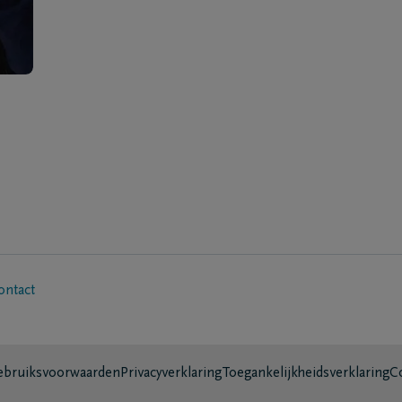
ontact
bruiksvoorwaarden
Privacyverklaring
Toegankelijkheidsverklaring
C