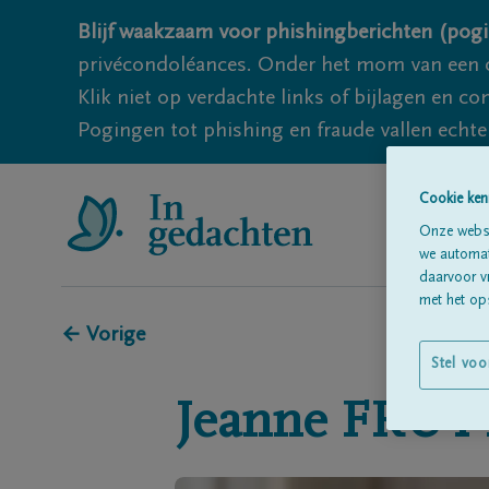
Blijf waakzaam voor phishingberichten (pogi
privécondoléances. Onder het mom van een c
Klik niet op verdachte links of bijlagen en 
Pogingen tot phishing en fraude vallen echter
Cookie ken
Onze websi
we automati
daarvoor v
met het ops
← Vorige
Stel voo
Jeanne
FRUY