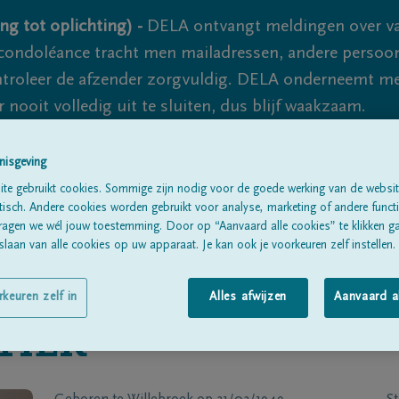
ng tot oplichting) -
DELA ontvangt meldingen over va
ondoléance tracht men mailadressen, andere persoon
controleer de afzender zorgvuldig. DELA onderneemt m
 nooit volledig uit te sluiten, dus blijf waakzaam.
nisgeving
Alle rouwberichten
Over ons
B
te gebruikt cookies. Sommige zijn nodig voor de goede werking van de websit
sch. Andere cookies worden gebruikt voor analyse, marketing of andere functio
ragen we wél jouw toestemming. Door op “Aanvaard alle cookies” te klikken g
laan van alle cookies op uw apparaat. Je kan ook je voorkeuren zelf instellen.
rkeuren zelf in
Alles afwijzen
Aanvaard a
TIER