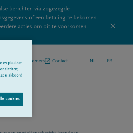
lse berichten via zogezegde
sgegevens of een betaling te bekomen.
eerdere acties om dit te voorkomen.
egrafenisondernemers
Contact
NL
FR
e en plaatsen
naliteiten;
aat u akkoord
lle cookies