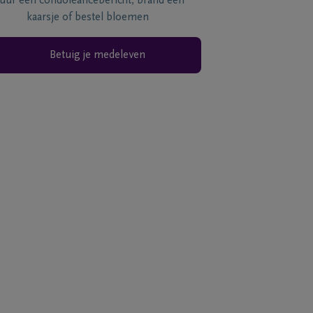
tuur een condoléancebericht, brand een
kaarsje of bestel bloemen
Betuig je medeleven