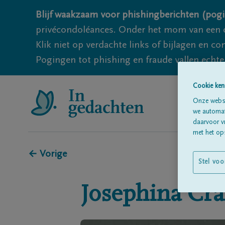
Blijf waakzaam voor phishingberichten (pogi
privécondoléances. Onder het mom van een c
Klik niet op verdachte links of bijlagen en 
Pogingen tot phishing en fraude vallen echter
Cookie ken
Onze websi
we automati
daarvoor v
met het ops
← Vorige
Stel voo
Josephina
Cra