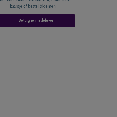
tuur een condoléancebericht, brand een
kaarsje of bestel bloemen
Betuig je medeleven