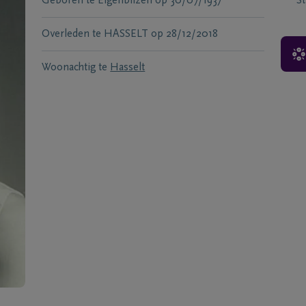
Geboren te
Eigenbilzen
op
30/07/1937
S
Overleden te
HASSELT
op
28/12/2018
Woonachtig te
Hasselt