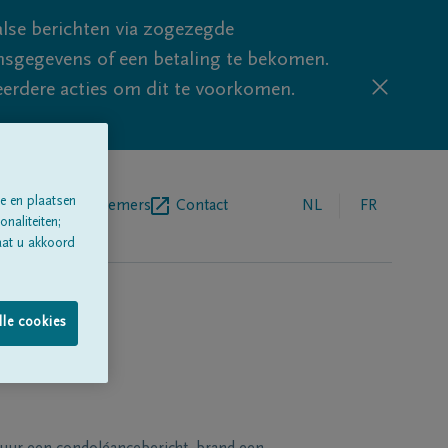
lse berichten via zogezegde
sgegevens of een betaling te bekomen.
eerdere acties om dit te voorkomen.
e en plaatsen
egrafenisondernemers
Contact
NL
FR
naliteiten;
aat u akkoord
lle cookies