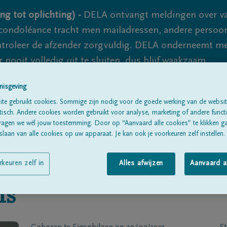
ng tot oplichting) -
DELA ontvangt meldingen over va
ondoléance tracht men mailadressen, andere persoon
controleer de afzender zorgvuldig. DELA onderneemt m
 nooit volledig uit te sluiten, dus blijf waakzaam.
nisgeving
te gebruikt cookies. Sommige zijn nodig voor de goede werking van de websit
Alle rouwberichten
Over ons
B
sch. Andere cookies worden gebruikt voor analyse, marketing of andere functio
ragen we wél jouw toestemming. Door op “Aanvaard alle cookies” te klikken g
laan van alle cookies op uw apparaat. Je kan ook je voorkeuren zelf instellen.
rkeuren zelf in
Alles afwijzen
Aanvaard a
ls