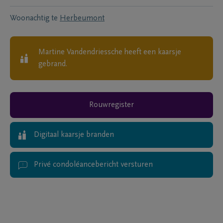
Woonachtig te
Herbeumont
Martine Vandendriessche
heeft een kaarsje
gebrand.
Rouwregister
Digitaal kaarsje branden
Privé condoléancebericht versturen