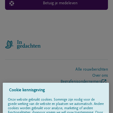
Betuig je medeleven
Alle rouwberichten
Over ons
Begrafenisondernemers
Contact
Cookie kennisgeving
Onze website gebruikt cookies. Sommige zijn nodig voor de
goede werking van de website en plaatsen we automatisch. Andere
Volg ons op
cookies worden gebruikt voor analyse, marketing of andere
functionaliteiten; daarvoor vragen we wél jouw toestemming. Door