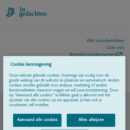
Alle rouwberichten
Over ons
Begrafenisondernemers
Contact
Cookie kennisgeving
Onze website gebruikt cookies. Sommige zijn nodig voor de
goede werking van de website en plaatsen we automatisch. Andere
Volg ons op
cookies worden gebruikt voor analyse, marketing of andere
functionaliteiten; daarvoor vragen we wél jouw toestemming. Door
op “Aanvaard alle cookies” te klikken gaat u akkoord met het
© DELA
opslaan van alle cookies op uw apparaat. Je kan ook je
voorkeuren zelf instellen.
Gebruiksvoorwaarden
Aanvaard alle cookies
Alles afwijzen
Privacyverklaring