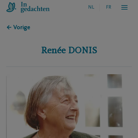
NL
FR
← Vorige
Renée
DONIS