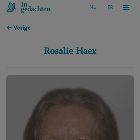
NL
FR
← Vorige
Rosalie
Haex