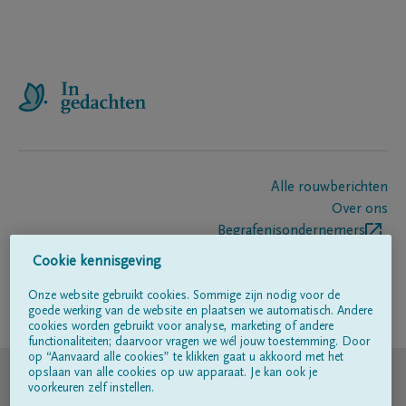
Alle rouwberichten
Over ons
Begrafenisondernemers
Contact
Cookie kennisgeving
Onze website gebruikt cookies. Sommige zijn nodig voor de
goede werking van de website en plaatsen we automatisch. Andere
Volg ons op
cookies worden gebruikt voor analyse, marketing of andere
functionaliteiten; daarvoor vragen we wél jouw toestemming. Door
op “Aanvaard alle cookies” te klikken gaat u akkoord met het
© DELA
opslaan van alle cookies op uw apparaat. Je kan ook je
voorkeuren zelf instellen.