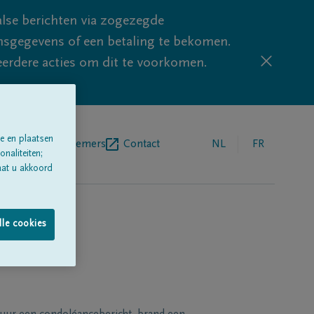
lse berichten via zogezegde
sgegevens of een betaling te bekomen.
eerdere acties om dit te voorkomen.
e en plaatsen
egrafenisondernemers
Contact
NL
FR
naliteiten;
aat u akkoord
lle cookies