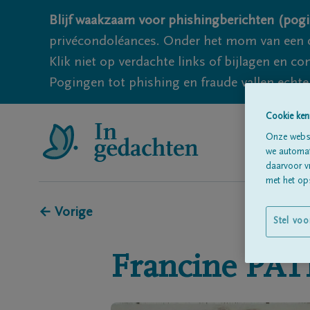
Blijf waakzaam voor phishingberichten (pogi
privécondoléances. Onder het mom van een c
Klik niet op verdachte links of bijlagen en 
Pogingen tot phishing en fraude vallen echter
Cookie ken
Onze websi
we automati
daarvoor v
met het ops
← Vorige
Stel voo
Francine
PAT