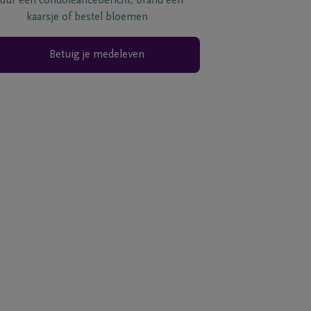
tuur een condoléancebericht, brand een
kaarsje of bestel bloemen
Betuig je medeleven