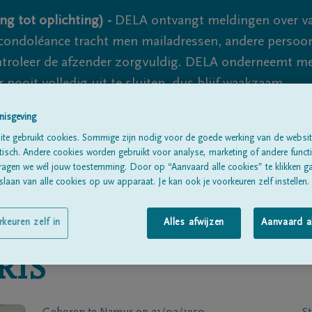
ng tot oplichting) -
DELA ontvangt meldingen over va
ondoléance tracht men mailadressen, andere persoon
controleer de afzender zorgvuldig. DELA onderneemt m
 nooit volledig uit te sluiten, dus blijf waakzaam.
nisgeving
te gebruikt cookies. Sommige zijn nodig voor de goede werking van de websit
Alle rouwberichten
Over ons
B
sch. Andere cookies worden gebruikt voor analyse, marketing of andere functio
ragen we wél jouw toestemming. Door op “Aanvaard alle cookies” te klikken g
laan van alle cookies op uw apparaat. Je kan ook je voorkeuren zelf instellen.
rkeuren zelf in
Alles afwijzen
Aanvaard a
RIS