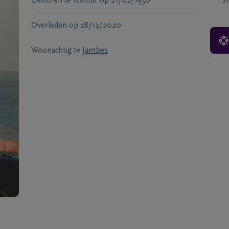
Geboren te
Namur
op
21/02/1950
S
Overleden
op
28/12/2020
Woonachtig te
Jambes