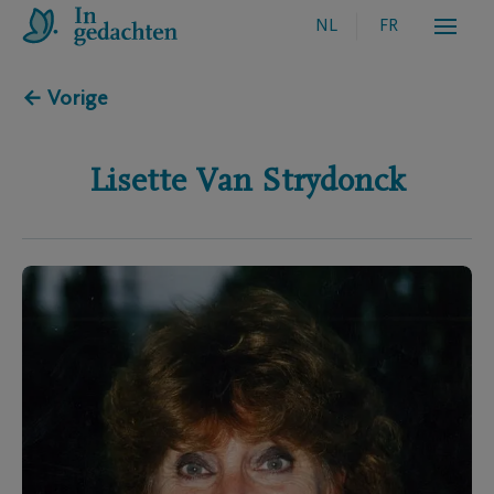
NL
FR
← Vorige
Lisette
Van Strydonck