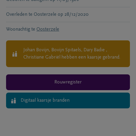
Overleden te
Oosterzele
op
28/12/2020
Woonachtig te
Oosterzele
Johan Bovijn, Bovijn Spitaels, Dary Badie ,
Christiane Gabriël
hebben een kaarsje gebrand.
Rouwregister
Digitaal kaarsje branden