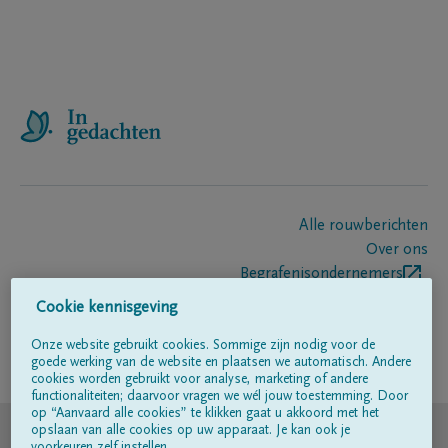
Alle rouwberichten
Over ons
Begrafenisondernemers
Contact
Cookie kennisgeving
Onze website gebruikt cookies. Sommige zijn nodig voor de
goede werking van de website en plaatsen we automatisch. Andere
Volg ons op
cookies worden gebruikt voor analyse, marketing of andere
functionaliteiten; daarvoor vragen we wél jouw toestemming. Door
op “Aanvaard alle cookies” te klikken gaat u akkoord met het
© DELA
opslaan van alle cookies op uw apparaat. Je kan ook je
voorkeuren zelf instellen.