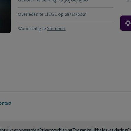
Geboren te
Seraing
op
30/08/1960
S
Overleden te
LIÈGE
op
28/12/2021
Woonachtig te
Stembert
ontact
bruiksvoorwaarden
Privacyverklaring
Toegankelijkheidsverklaring
C