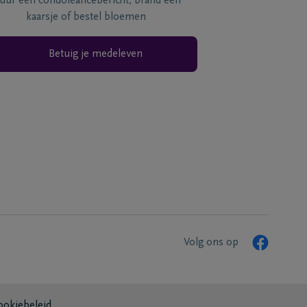
tuur een condoléancebericht, brand een
kaarsje of bestel bloemen
Betuig je medeleven
Volg ons op
ookiebeleid