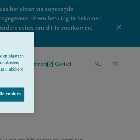
lse berichten via zogezegde
sgegevens of een betaling te bekomen.
eerdere acties om dit te voorkomen.
e en plaatsen
naliteiten;
egrafenisondernemers
Contact
NL
FR
aat u akkoord
lle cookies