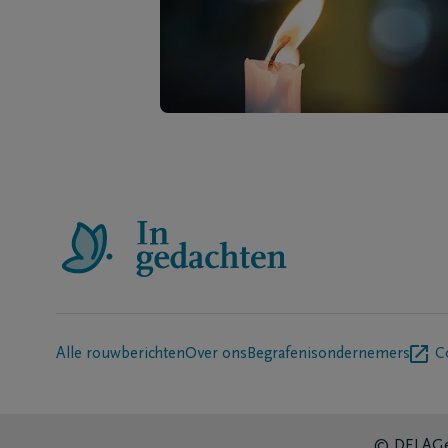
Alle rouwberichten
Over ons
Begrafenisondernemers
C
© DELA
Ge