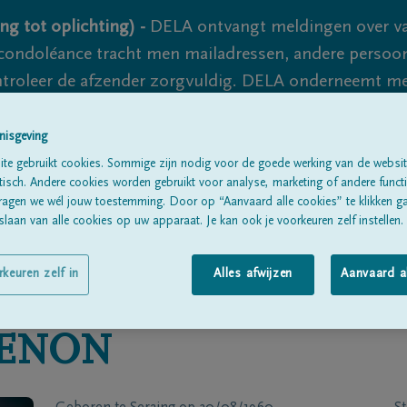
ng tot oplichting) -
DELA ontvangt meldingen over va
ondoléance tracht men mailadressen, andere persoon
controleer de afzender zorgvuldig. DELA onderneemt m
 nooit volledig uit te sluiten, dus blijf waakzaam.
nisgeving
te gebruikt cookies. Sommige zijn nodig voor de goede werking van de websit
sch. Andere cookies worden gebruikt voor analyse, marketing of andere functio
Alle rouwberichten
Over ons
B
ragen we wél jouw toestemming. Door op “Aanvaard alle cookies” te klikken g
laan van alle cookies op uw apparaat. Je kan ook je voorkeuren zelf instellen.
rkeuren zelf in
Alles afwijzen
Aanvaard a
IENON