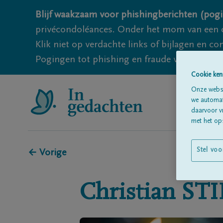
Blijf waakzaam voor phishingberichten (pogi
privécondoléances. Onder het mom van een c
Klik niet op verdachte links of bijlagen en 
Pogingen tot phishing en fraude vallen echter
Cookie ken
Onze websi
we automati
daarvoor v
met het ops
Stel voo
← Vorige
Christian
ST