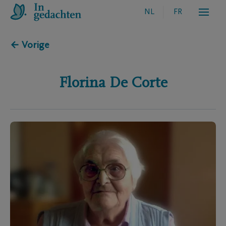
NL
FR
← Vorige
Florina
De Corte