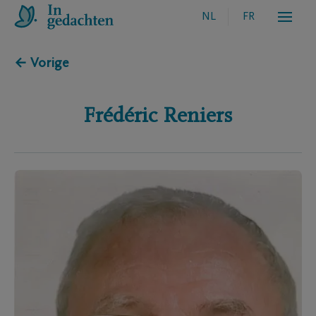
NL
FR
← Vorige
Frédéric
Reniers