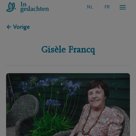
NL
FR
← Vorige
Gisèle
Francq