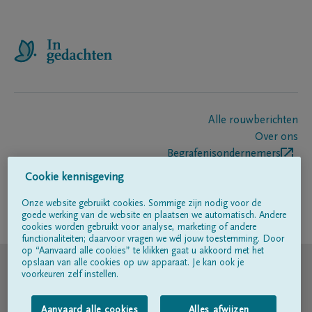
Alle rouwberichten
Over ons
Begrafenisondernemers
Contact
Cookie kennisgeving
Onze website gebruikt cookies. Sommige zijn nodig voor de
goede werking van de website en plaatsen we automatisch. Andere
Volg ons op
cookies worden gebruikt voor analyse, marketing of andere
functionaliteiten; daarvoor vragen we wél jouw toestemming. Door
op “Aanvaard alle cookies” te klikken gaat u akkoord met het
© DELA
opslaan van alle cookies op uw apparaat. Je kan ook je
voorkeuren zelf instellen.
Gebruiksvoorwaarden
Aanvaard alle cookies
Alles afwijzen