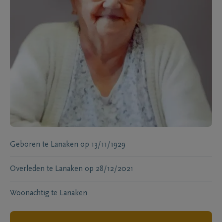
Geboren te
Lanaken
op
13/11/1929
Overleden te
Lanaken
op
28/12/2021
Woonachtig te
Lanaken