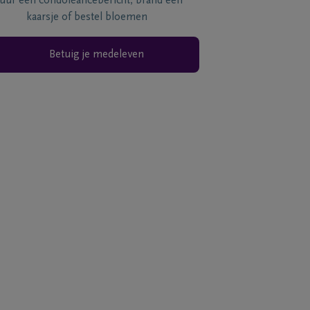
tuur een condoléancebericht, brand een
kaarsje of bestel bloemen
Betuig je medeleven