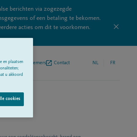
lse berichten via zogezegde
sgegevens of een betaling te bekomen.
eerdere acties om dit te voorkomen.
e en plaatsen
egrafenisondernemers
Contact
NL
FR
naliteiten;
aat u akkoord
lle cookies