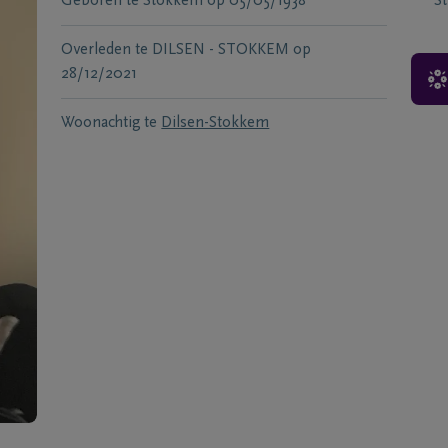
Geboren te
Stokkem
op
05/05/1938
S
Overleden te
DILSEN - STOKKEM
op
28/12/2021
Woonachtig te
Dilsen-Stokkem