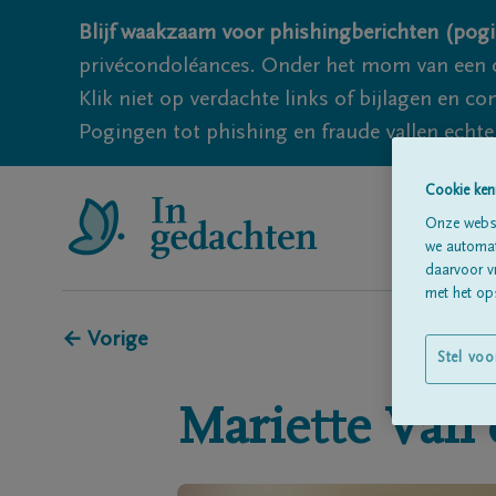
Blijf waakzaam voor phishingberichten (pogi
privécondoléances. Onder het mom van een c
Klik niet op verdachte links of bijlagen en 
Pogingen tot phishing en fraude vallen echter
Cookie ken
Onze websi
we automati
daarvoor v
met het ops
← Vorige
Stel voo
Mariette
Van 