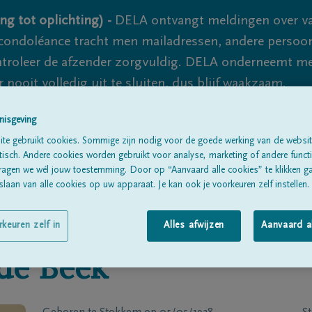
ng tot oplichting) -
DELA ontvangt meldingen over va
ondoléance tracht men mailadressen, andere persoon
controleer de afzender zorgvuldig. DELA onderneemt m
 nooit volledig uit te sluiten, dus blijf waakzaam.
nisgeving
te gebruikt cookies. Sommige zijn nodig voor de goede werking van de websit
Alle rouwberichten
Over ons
B
sch. Andere cookies worden gebruikt voor analyse, marketing of andere functio
ragen we wél jouw toestemming. Door op “Aanvaard alle cookies” te klikken g
laan van alle cookies op uw apparaat. Je kan ook je voorkeuren zelf instellen.
rkeuren zelf in
Alles afwijzen
Aanvaard a
de Beek