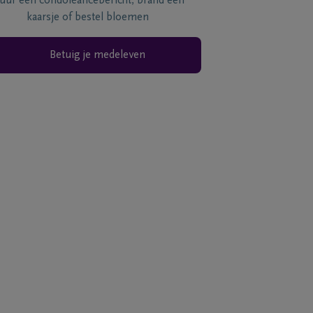
tuur een condoléancebericht, brand een
kaarsje of bestel bloemen
Betuig je medeleven