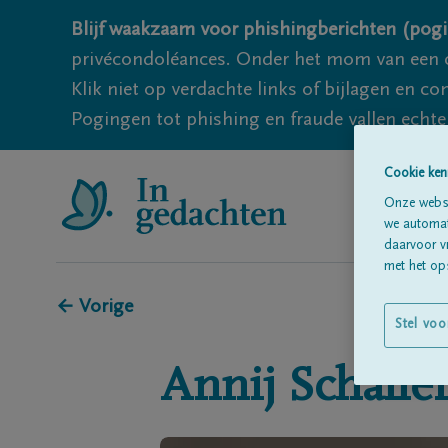
Blijf waakzaam voor phishingberichten (pogi
privécondoléances. Onder het mom van een c
Klik niet op verdachte links of bijlagen en 
Pogingen tot phishing en fraude vallen echter
Cookie ken
Onze websi
we automati
daarvoor v
met het ops
← Vorige
Stel voo
Annij
Schallei