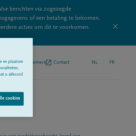
lse berichten via zogezegde
sgegevens of een betaling te bekomen.
eerdere acties om dit te voorkomen.
e en plaatsen
egrafenisondernemers
Contact
NL
FR
naliteiten;
aat u akkoord
lle cookies