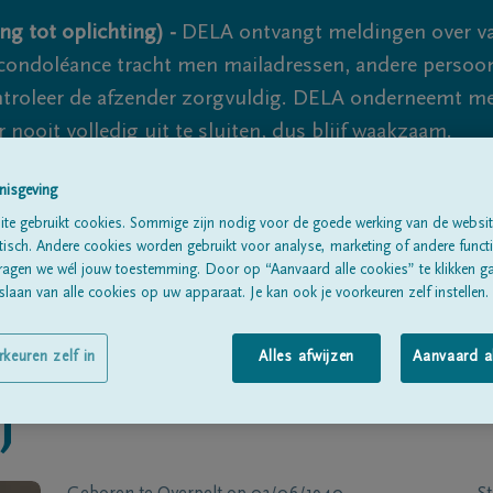
ng tot oplichting) -
DELA ontvangt meldingen over va
ondoléance tracht men mailadressen, andere persoon
controleer de afzender zorgvuldig. DELA onderneemt m
 nooit volledig uit te sluiten, dus blijf waakzaam.
nisgeving
te gebruikt cookies. Sommige zijn nodig voor de goede werking van de websit
Alle rouwberichten
Over ons
B
sch. Andere cookies worden gebruikt voor analyse, marketing of andere functio
ragen we wél jouw toestemming. Door op “Aanvaard alle cookies” te klikken g
laan van alle cookies op uw apparaat. Je kan ook je voorkeuren zelf instellen.
rkeuren zelf in
Alles afwijzen
Aanvaard a
j