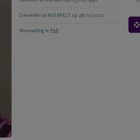
Geboren te
Overpelt
op
03/06/1940
S
Overleden te
NEERPELT
op
28/12/2022
Woonachtig te
Pelt