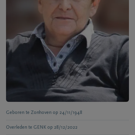
Geboren te
Zonhoven
op
24/11/1948
Overleden te
GENK
op
28/12/2022