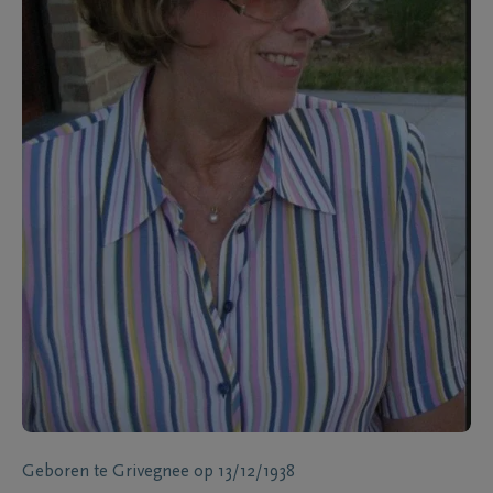
Geboren te
Grivegnee
op
13/12/1938