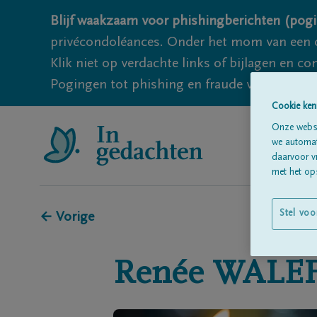
Blijf waakzaam voor phishingberichten (pogi
privécondoléances. Onder het mom van een c
Klik niet op verdachte links of bijlagen en 
Pogingen tot phishing en fraude vallen echter
Cookie ken
Onze websi
we automati
daarvoor v
met het ops
Stel voo
← Vorige
Renée
WALE