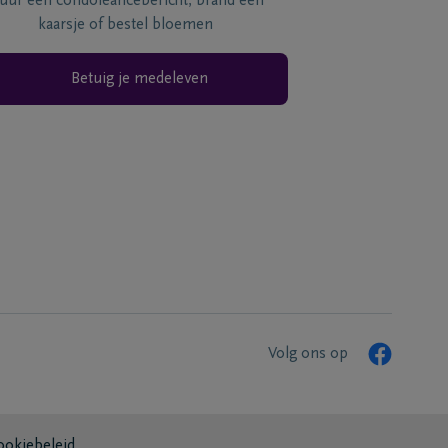
tuur een condoléancebericht, brand een
kaarsje of bestel bloemen
Betuig je medeleven
Volg ons op
ookiebeleid