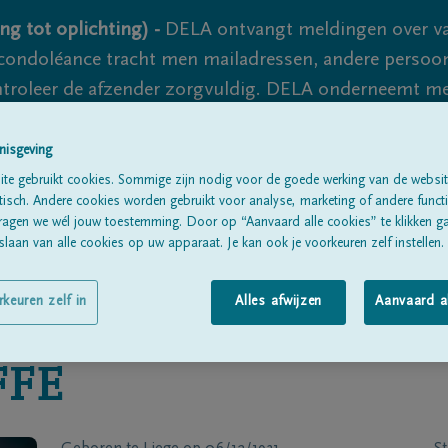
ng tot oplichting) -
DELA ontvangt meldingen over va
ondoléance tracht men mailadressen, andere persoon
controleer de afzender zorgvuldig. DELA onderneemt m
 nooit volledig uit te sluiten, dus blijf waakzaam.
nisgeving
te gebruikt cookies. Sommige zijn nodig voor de goede werking van de websit
sch. Andere cookies worden gebruikt voor analyse, marketing of andere functio
Alle rouwberichten
Over ons
B
ragen we wél jouw toestemming. Door op “Aanvaard alle cookies” te klikken g
laan van alle cookies op uw apparaat. Je kan ook je voorkeuren zelf instellen.
rkeuren zelf in
Alles afwijzen
Aanvaard a
FFE