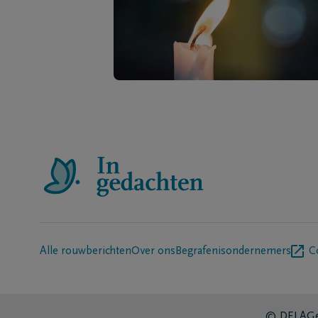
Alle rouwberichten
Over ons
Begrafenisondernemers
C
© DELA
Ge