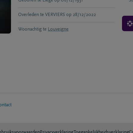
Geboren te
Liege
op
06/12/1931
S
Overleden te
VERVIERS
op
28/12/2022
Woonachtig te
Louveigne
ontact
bruiksvoorwaarden
Privacyverklaring
Toegankelijkheidsverklaring
C