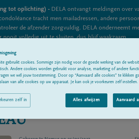
ng tot oplichting) -
DELA ontvangt meldingen over va
ondoléance tracht men mailadressen, andere persoon
controleer de afzender zorgvuldig. DELA onderneemt m
 nooit volledig uit te sluiten, dus blijf waakzaam.
nisgeving
te gebruikt cookies. Sommige zijn nodig voor de goede werking van de websit
Alle rouwberichten
Over ons
B
sch. Andere cookies worden gebruikt voor analyse, marketing of andere functio
ragen we wél jouw toestemming. Door op “Aanvaard alle cookies” te klikken g
laan van alle cookies op uw apparaat. Je kan ook je voorkeuren zelf instellen.
rkeuren zelf in
Alles afwijzen
Aanvaard a
EAU