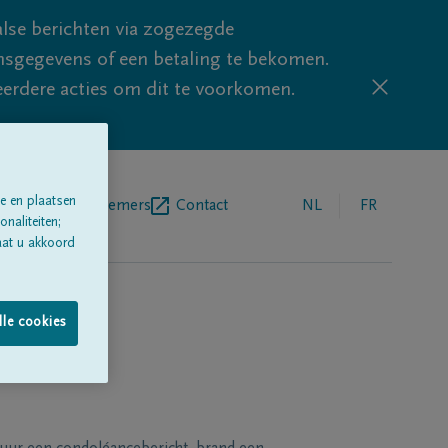
lse berichten via zogezegde
sgegevens of een betaling te bekomen.
eerdere acties om dit te voorkomen.
e en plaatsen
egrafenisondernemers
Contact
NL
FR
naliteiten;
aat u akkoord
lle cookies