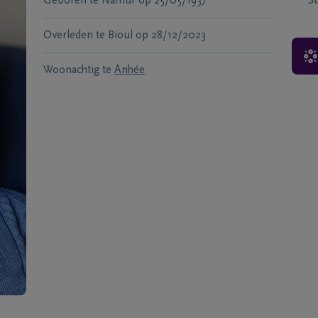
Geboren te
Namur
op
25/05/1937
S
Overleden te
Bioul
op
28/12/2023
Woonachtig te
Anhée