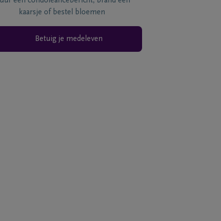
tuur een condoléancebericht, brand een
kaarsje of bestel bloemen
Betuig je medeleven