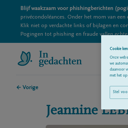
Blijf waakzaam voor phishingberichten (pogi
privécondoléances. Onder het mom van een c
Klik niet op verdachte links of bijlagen en 
Pogingen tot phishing en fraude vallen echter
Cookie ken
Onze websi
we automati
daarvoor v
met het ops
← Vorige
Stel voo
Jeannine
LEB