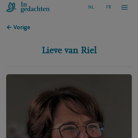
NL
FR
← Vorige
Lieve
van Riel