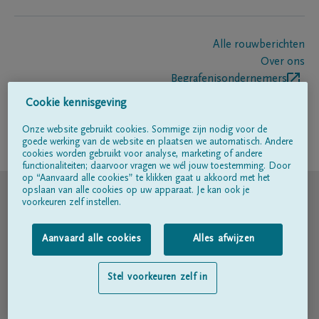
Alle rouwberichten
Over ons
Begrafenisondernemers
Contact
Cookie kennisgeving
Onze website gebruikt cookies. Sommige zijn nodig voor de
goede werking van de website en plaatsen we automatisch. Andere
Volg ons op
cookies worden gebruikt voor analyse, marketing of andere
functionaliteiten; daarvoor vragen we wél jouw toestemming. Door
op “Aanvaard alle cookies” te klikken gaat u akkoord met het
© DELA
opslaan van alle cookies op uw apparaat. Je kan ook je
voorkeuren zelf instellen.
Gebruiksvoorwaarden
Aanvaard alle cookies
Alles afwijzen
Privacyverklaring
Stel voorkeuren zelf in
Toegankelijkheidsverklaring
Cookiebeleid