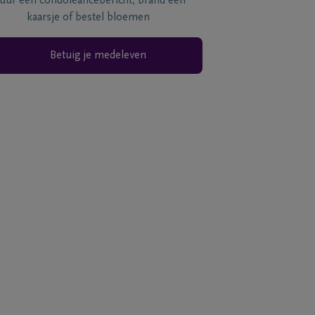
tuur een condoléancebericht, brand een
kaarsje of bestel bloemen
Betuig je medeleven