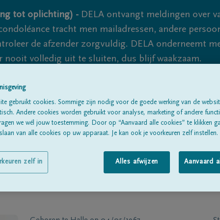
ng tot oplichting) -
DELA ontvangt meldingen over va
ondoléance tracht men mailadressen, andere persoon
controleer de afzender zorgvuldig. DELA onderneemt m
 nooit volledig uit te sluiten, dus blijf waakzaam.
nisgeving
Alle rouwberichten
Over ons
B
te gebruikt cookies. Sommige zijn nodig voor de goede werking van de websit
sch. Andere cookies worden gebruikt voor analyse, marketing of andere functio
ragen we wél jouw toestemming. Door op “Aanvaard alle cookies” te klikken g
laan van alle cookies op uw apparaat. Je kan ook je voorkeuren zelf instellen.
rkeuren zelf in
Alles afwijzen
Aanvaard a