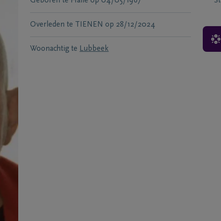
Geboren te
Halle
op
04/05/1967
S
Overleden te
TIENEN
op
28/12/2024
Woonachtig te
Lubbeek