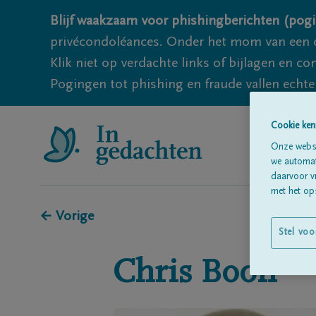
Blijf waakzaam voor phishingberichten (pogi
privécondoléances. Onder het mom van een c
Klik niet op verdachte links of bijlagen en 
Pogingen tot phishing en fraude vallen echter
Cookie ken
Onze websi
we automati
daarvoor v
met het ops
← Vorige
Stel voo
Chris
Boon