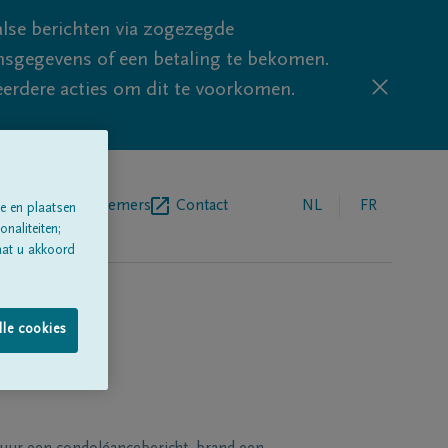
lse berichten via zogezegde
sgegevens of een betaling te bekomen.
eerdere acties om dit te voorkomen.
egrafenisondernemers
Contact
NL
FR
e en plaatsen
naliteiten;
aat u akkoord
lle cookies