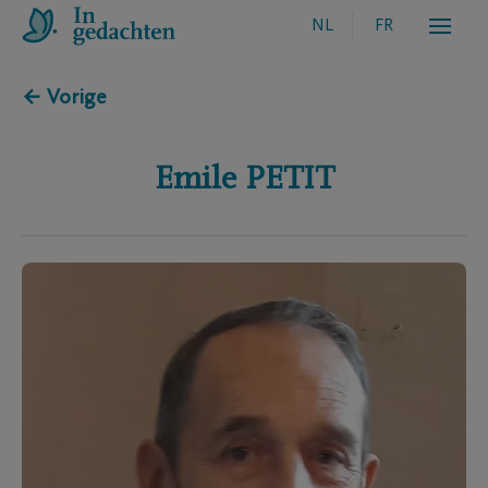
NL
FR
← Vorige
Emile
PETIT