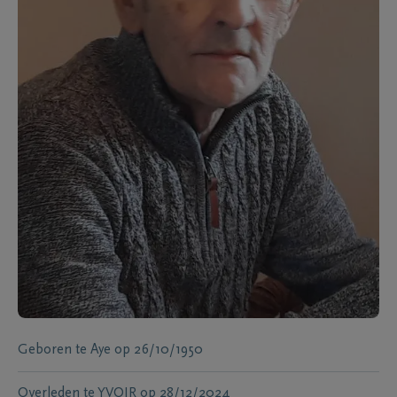
Geboren te
Aye
op
26/10/1950
Overleden te
YVOIR
op
28/12/2024