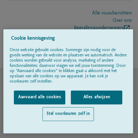
Alle rouwberichten
Over ons
Begrafenisondernemers
Contact
Cookie kennisgeving
Onze website gebruikt cookies. Sommige zijn nodig voor de
goede werking van de website en plaatsen we automatisch. Andere
Volg ons op
cookies worden gebruikt voor analyse, marketing of andere
functionaliteiten; daarvoor vragen we wél jouw toestemming. Door
op “Aanvaard alle cookies” te klikken gaat u akkoord met het
© DELA
opslaan van alle cookies op uw apparaat. Je kan ook je
voorkeuren zelf instellen.
Gebruiksvoorwaarden
Aanvaard alle cookies
Alles afwijzen
Privacyverklaring
Stel voorkeuren zelf in
Toegankelijkheidsverklaring
Cookiebeleid