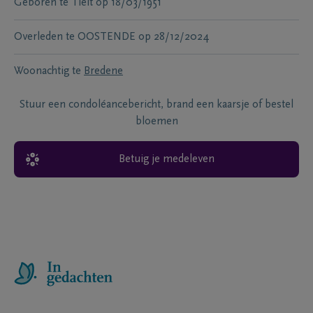
Geboren te
Tielt
op
18/03/1951
Overleden te
OOSTENDE
op
28/12/2024
Woonachtig te
Bredene
Stuur een condoléancebericht, brand een kaarsje of bestel
bloemen
Betuig je medeleven