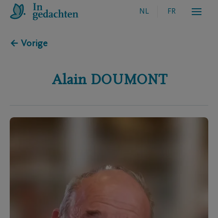
NL
FR
← Vorige
Alain
DOUMONT