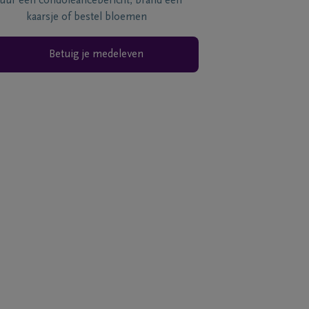
tuur een condoléancebericht, brand een
kaarsje of bestel bloemen
Betuig je medeleven