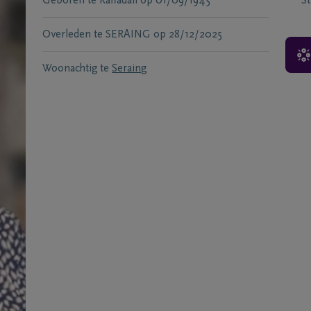
Geboren te
Raffadali
op
01/09/1945
S
Overleden te
SERAING
op
28/12/2025
Woonachtig te
Seraing