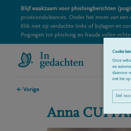
Blijf waakzaam voor phishingberichten (pogi
privécondoléances. Onder het mom van een c
Klik niet op verdachte links of bijlagen en 
Pogingen tot phishing en fraude vallen echter
Cookie ken
Onze websi
we automati
daarvoor v
met het ops
← Vorige
Stel voo
Anna
CUFFA