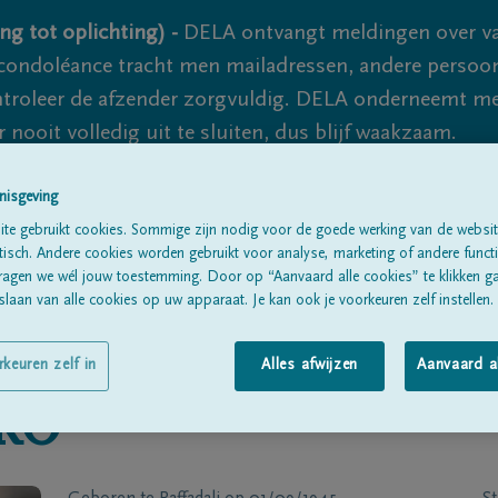
ng tot oplichting) -
DELA ontvangt meldingen over va
ondoléance tracht men mailadressen, andere persoon
controleer de afzender zorgvuldig. DELA onderneemt m
 nooit volledig uit te sluiten, dus blijf waakzaam.
nisgeving
Alle rouwberichten
Over ons
B
te gebruikt cookies. Sommige zijn nodig voor de goede werking van de websit
sch. Andere cookies worden gebruikt voor analyse, marketing of andere functio
ragen we wél jouw toestemming. Door op “Aanvaard alle cookies” te klikken g
laan van alle cookies op uw apparaat. Je kan ook je voorkeuren zelf instellen.
rkeuren zelf in
Alles afwijzen
Aanvaard a
RO