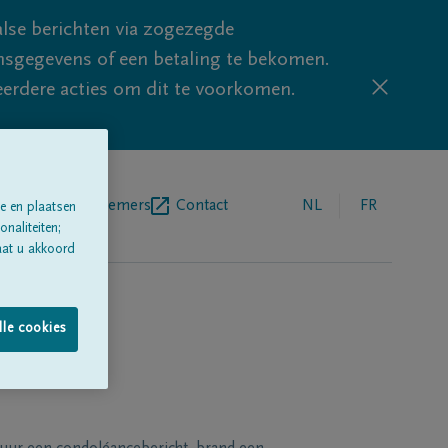
lse berichten via zogezegde
sgegevens of een betaling te bekomen.
eerdere acties om dit te voorkomen.
egrafenisondernemers
Contact
NL
FR
e en plaatsen
naliteiten;
aat u akkoord
lle cookies