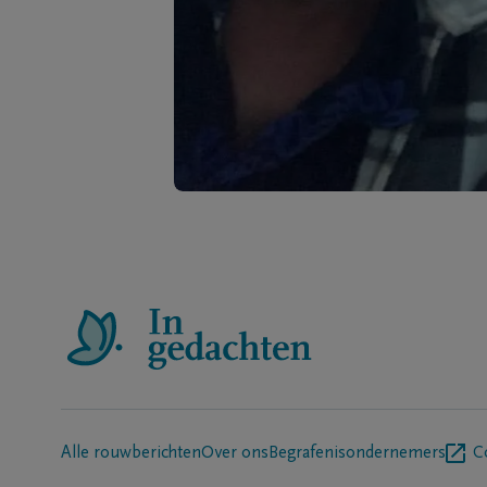
Alle rouwberichten
Over ons
Begrafenisondernemers
C