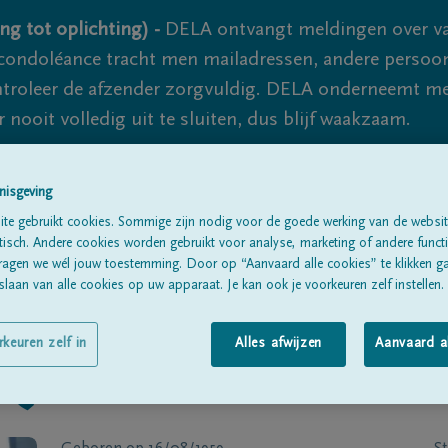
ng tot oplichting) -
DELA ontvangt meldingen over va
ondoléance tracht men mailadressen, andere persoon
controleer de afzender zorgvuldig. DELA onderneemt m
 nooit volledig uit te sluiten, dus blijf waakzaam.
nisgeving
Alle rouwberichten
Over ons
B
te gebruikt cookies. Sommige zijn nodig voor de goede werking van de websit
sch. Andere cookies worden gebruikt voor analyse, marketing of andere functio
ragen we wél jouw toestemming. Door op “Aanvaard alle cookies” te klikken g
laan van alle cookies op uw apparaat. Je kan ook je voorkeuren zelf instellen.
rkeuren zelf in
Alles afwijzen
Aanvaard a
QUIAUX