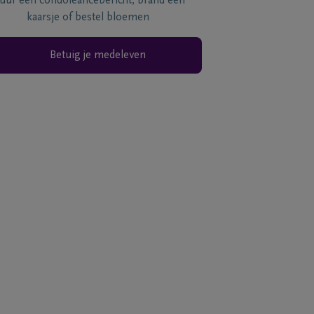
tuur een condoléancebericht, brand een
kaarsje of bestel bloemen
Betuig je medeleven