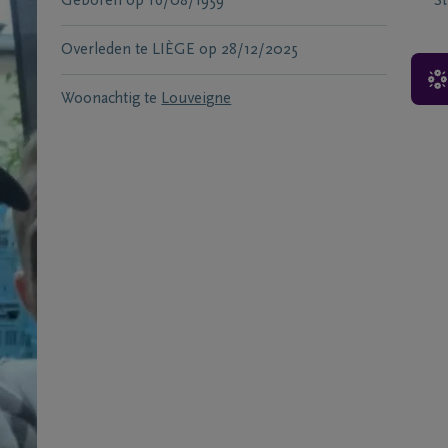
Geboren
op
16/08/1959
S
Overleden te
LIÈGE
op
28/12/2025
Woonachtig te
Louveigne