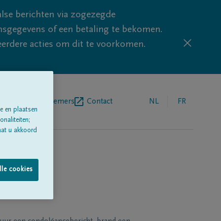
lse berichten via zogezegde
sgegevens of een betaling te bekomen.
eerdere acties om dit te voorkomen.
egrafenisondernemers
Contact
NL
FR
e en plaatsen
naliteiten;
aat u akkoord
lle cookies