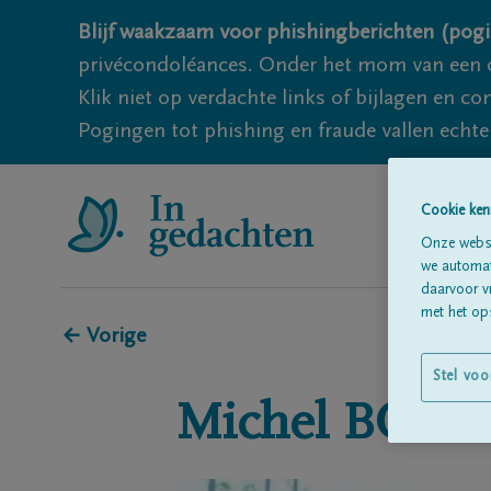
Blijf waakzaam voor phishingberichten (pogi
privécondoléances. Onder het mom van een c
Klik niet op verdachte links of bijlagen en 
Pogingen tot phishing en fraude vallen echter
Cookie ken
Onze websi
we automati
daarvoor v
met het ops
← Vorige
Stel voo
Michel
BOUC