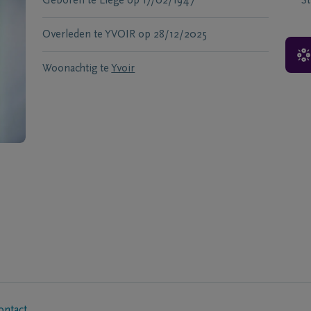
Geboren te
Liège
op
17/02/1947
S
Overleden te
YVOIR
op
28/12/2025
Woonachtig te
Yvoir
ontact