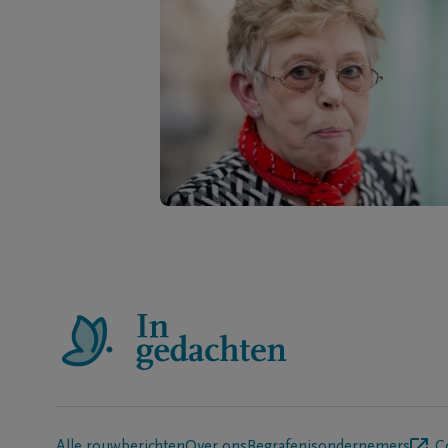
Alle rouwberichten
Over ons
Begrafenisondernemers
C