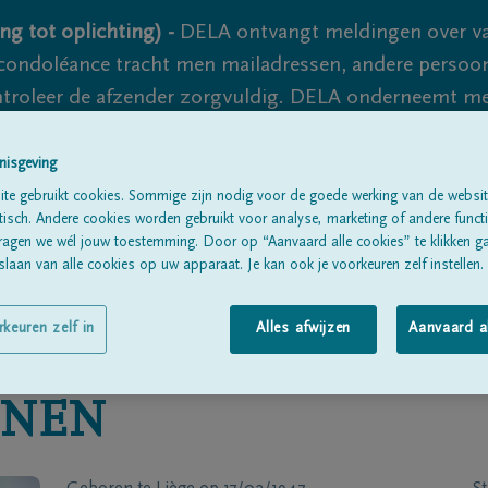
ng tot oplichting) -
DELA ontvangt meldingen over va
ondoléance tracht men mailadressen, andere persoon
controleer de afzender zorgvuldig. DELA onderneemt m
 nooit volledig uit te sluiten, dus blijf waakzaam.
nisgeving
te gebruikt cookies. Sommige zijn nodig voor de goede werking van de websit
sch. Andere cookies worden gebruikt voor analyse, marketing of andere functio
Alle rouwberichten
Over ons
B
ragen we wél jouw toestemming. Door op “Aanvaard alle cookies” te klikken g
laan van alle cookies op uw apparaat. Je kan ook je voorkeuren zelf instellen.
rkeuren zelf in
Alles afwijzen
Aanvaard a
NEN