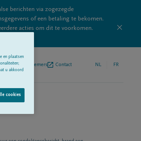
lse berichten via zogezegde
sgegevens of een betaling te bekomen.
eerdere acties om dit te voorkomen.
e en plaatsen
naliteiten;
egrafenisondernemers
Contact
NL
FR
aat u akkoord
lle cookies