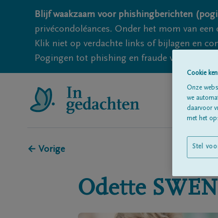
Blijf waakzaam voor phishingberichten (pogi
privécondoléances. Onder het mom van een c
Klik niet op verdachte links of bijlagen en 
Pogingen tot phishing en fraude vallen echter
Cookie ken
Onze websi
we automati
daarvoor v
met het ops
Stel voo
← Vorige
Odette
SWEN