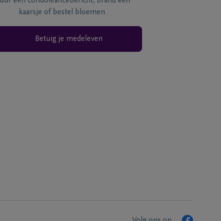
tuur een condoléancebericht, brand een
kaarsje of bestel bloemen
Betuig je medeleven
Volg ons op