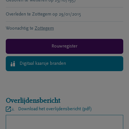
Geboren te
Wetteren
op
25/10/1957
Overleden te
Zottegem
op
29/01/2015
Woonachtig te
Zottegem
Rouwregister
Digitaal kaarsje branden
Overlijdensbericht
Download het overlijdensbericht (pdf)