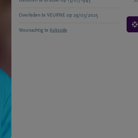
Geboren te
Brussel
op
13/07/1945
S
Overleden te
VEURNE
op
29/03/2025
Woonachtig te
Koksijde