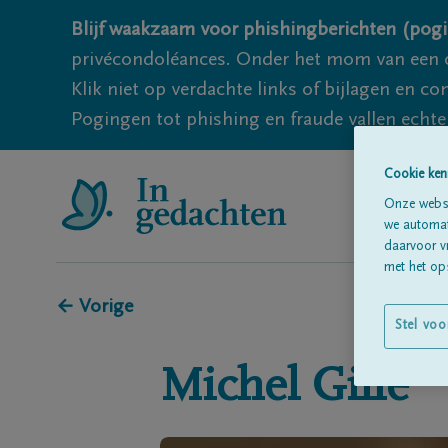
Blijf waakzaam voor phishingberichten (pogi
privécondoléances. Onder het mom van een c
Klik niet op verdachte links of bijlagen en 
Pogingen tot phishing en fraude vallen echter
Cookie ken
Onze websi
we automati
daarvoor v
met het ops
← Vorige
Stel voo
Michel
Gille