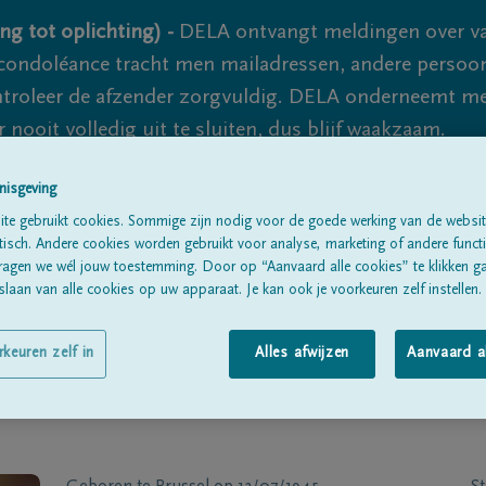
ng tot oplichting) -
DELA ontvangt meldingen over va
ondoléance tracht men mailadressen, andere persoon
controleer de afzender zorgvuldig. DELA onderneemt m
 nooit volledig uit te sluiten, dus blijf waakzaam.
nisgeving
Alle rouwberichten
Over ons
B
te gebruikt cookies. Sommige zijn nodig voor de goede werking van de websit
sch. Andere cookies worden gebruikt voor analyse, marketing of andere functio
ragen we wél jouw toestemming. Door op “Aanvaard alle cookies” te klikken g
laan van alle cookies op uw apparaat. Je kan ook je voorkeuren zelf instellen.
rkeuren zelf in
Alles afwijzen
Aanvaard a