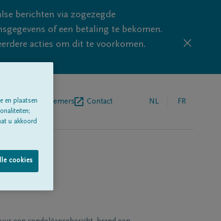
lse berichten via zogezegde
sgegevens of een betaling te bekomen.
eerdere acties om dit te voorkomen.
egrafenisondernemers
Contact
NL
FR
e en plaatsen
naliteiten;
aat u akkoord
lle cookies