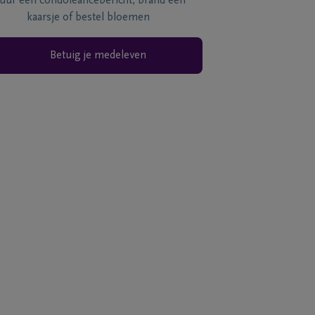
tuur een condoléancebericht, brand een
kaarsje of bestel bloemen
Betuig je medeleven