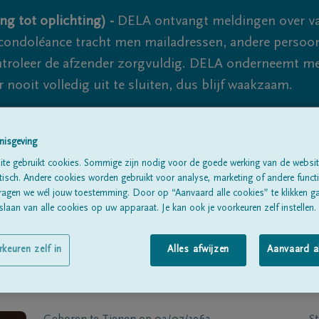
ng tot oplichting) -
DELA ontvangt meldingen over va
ondoléance tracht men mailadressen, andere persoon
controleer de afzender zorgvuldig. DELA onderneemt m
 nooit volledig uit te sluiten, dus blijf waakzaam.
nisgeving
Alle rouwberichten
Over ons
B
te gebruikt cookies. Sommige zijn nodig voor de goede werking van de websit
sch. Andere cookies worden gebruikt voor analyse, marketing of andere functio
ragen we wél jouw toestemming. Door op “Aanvaard alle cookies” te klikken g
laan van alle cookies op uw apparaat. Je kan ook je voorkeuren zelf instellen.
rkeuren zelf in
Alles afwijzen
Aanvaard a
lcher