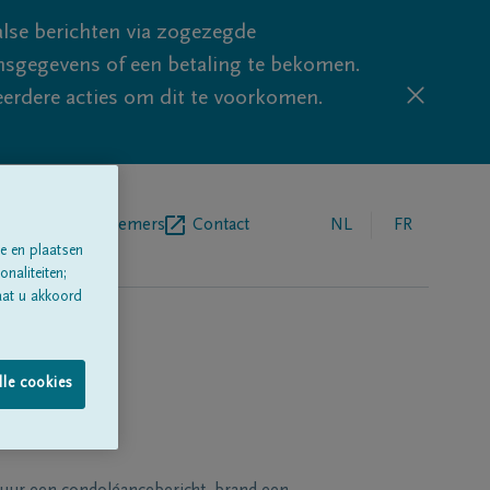
lse berichten via zogezegde
sgegevens of een betaling te bekomen.
eerdere acties om dit te voorkomen.
egrafenisondernemers
Contact
NL
FR
e en plaatsen
naliteiten;
aat u akkoord
lle cookies