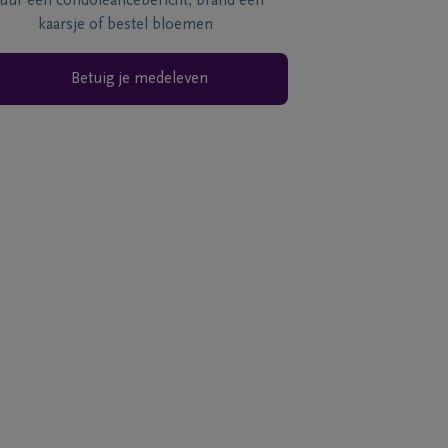
tuur een condoléancebericht, brand een
kaarsje of bestel bloemen
Betuig je medeleven