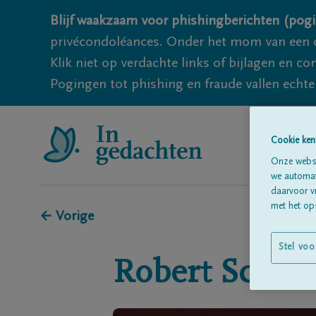
Blijf waakzaam voor phishingberichten (pogi
privécondoléances. Onder het mom van een c
Klik niet op verdachte links of bijlagen en 
Pogingen tot phishing en fraude vallen echter
Cookie ken
Onze websi
we automati
daarvoor v
met het ops
← Vorige
Stel voo
Robert
Schme