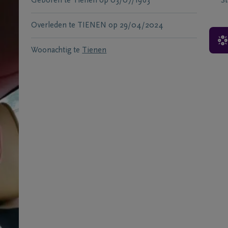
Geboren te
Tienen
op
03/07/1963
S
Overleden te
TIENEN
op
29/04/2024
Woonachtig te
Tienen