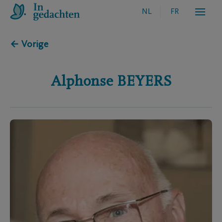
NL
FR
← Vorige
Alphonse
BEYERS