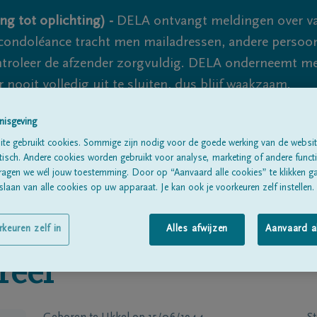
ng tot oplichting) -
DELA ontvangt meldingen over va
ondoléance tracht men mailadressen, andere persoon
controleer de afzender zorgvuldig. DELA onderneemt m
 nooit volledig uit te sluiten, dus blijf waakzaam.
nisgeving
te gebruikt cookies. Sommige zijn nodig voor de goede werking van de websit
Alle rouwberichten
Over ons
B
sch. Andere cookies worden gebruikt voor analyse, marketing of andere functio
ragen we wél jouw toestemming. Door op “Aanvaard alle cookies” te klikken g
laan van alle cookies op uw apparaat. Je kan ook je voorkeuren zelf instellen.
rkeuren zelf in
Alles afwijzen
Aanvaard a
reef