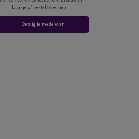
tuur een condoléancebericht, brand een
kaarsje of bestel bloemen
Betuig je medeleven