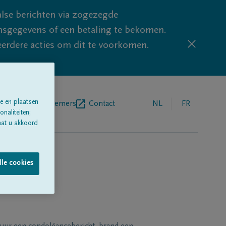
lse berichten via zogezegde
sgegevens of een betaling te bekomen.
eerdere acties om dit te voorkomen.
e en plaatsen
egrafenisondernemers
Contact
NL
FR
naliteiten;
aat u akkoord
lle cookies