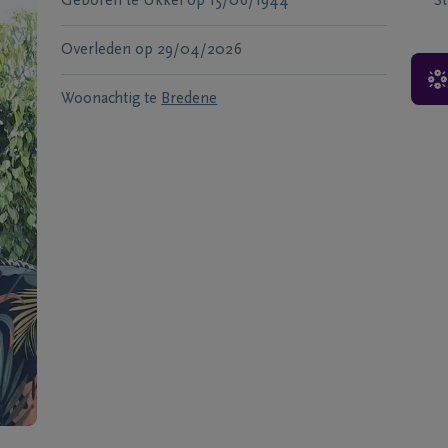
Geboren te
Ukkel
op
15/06/1944
S
Overleden
op
29/04/2026
Woonachtig te
Bredene