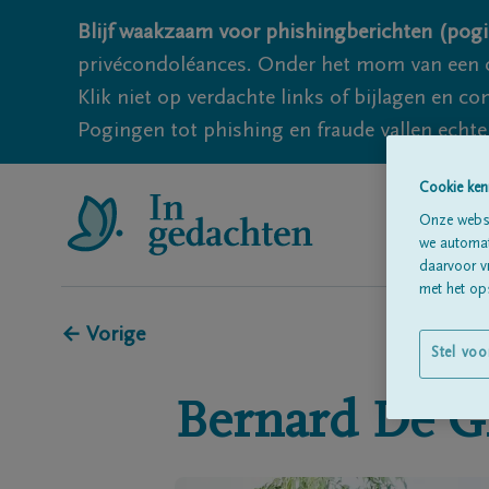
Blijf waakzaam voor phishingberichten (pogi
privécondoléances. Onder het mom van een c
Klik niet op verdachte links of bijlagen en 
Pogingen tot phishing en fraude vallen echter
Cookie ken
Onze websi
we automati
daarvoor v
met het ops
← Vorige
Stel voo
Bernard
De G