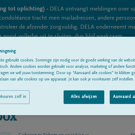
ng tot oplichting) -
DELA ontvangt meldingen over va
ondoléance tracht men mailadressen, andere persoon
controleer de afzender zorgvuldig. DELA onderneemt m
 nooit volledig uit te sluiten, dus blijf waakzaam.
nisgeving
te gebruikt cookies. Sommige zijn nodig voor de goede werking van de websit
Alle rouwberichten
Over ons
B
sch. Andere cookies worden gebruikt voor analyse, marketing of andere functio
ragen we wél jouw toestemming. Door op “Aanvaard alle cookies” te klikken g
laan van alle cookies op uw apparaat. Je kan ook je voorkeuren zelf instellen.
rkeuren zelf in
Alles afwijzen
Aanvaard a
oox