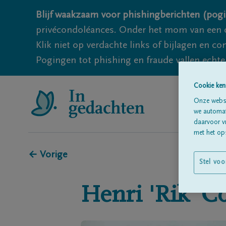
Blijf waakzaam voor phishingberichten (pogi
privécondoléances. Onder het mom van een c
Klik niet op verdachte links of bijlagen en 
Pogingen tot phishing en fraude vallen echter
Cookie ken
Onze websi
we automati
daarvoor v
met het ops
← Vorige
Stel voo
Henri 'Rik'
C