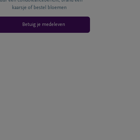
tuur een condoléancebericht, brand een
kaarsje of bestel bloemen
Betuig je medeleven