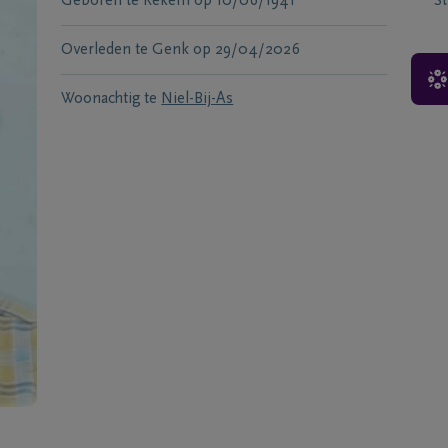
Geboren te
Rekem
op
10/06/1941
S
Overleden te
Genk
op
29/04/2026
Woonachtig te
Niel-Bij-As