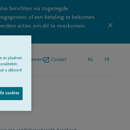
lse berichten via zogezegde
sgegevens of een betaling te bekomen.
eerdere acties om dit te voorkomen.
e en plaatsen
egrafenisondernemers
Contact
NL
FR
naliteiten;
aat u akkoord
lle cookies