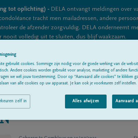
ng tot oplichting) -
DELA ontvangt meldingen over va
ondoléance tracht men mailadressen, andere persoon
controleer de afzender zorgvuldig. DELA onderneemt m
 nooit volledig uit te sluiten, dus blijf waakzaam.
nisgeving
Alle rouwberichten
Over ons
B
te gebruikt cookies. Sommige zijn nodig voor de goede werking van de websit
sch. Andere cookies worden gebruikt voor analyse, marketing of andere functio
ragen we wél jouw toestemming. Door op “Aanvaard alle cookies” te klikken g
laan van alle cookies op uw apparaat. Je kan ook je voorkeuren zelf instellen.
rkeuren zelf in
Alles afwijzen
Aanvaard a
ON