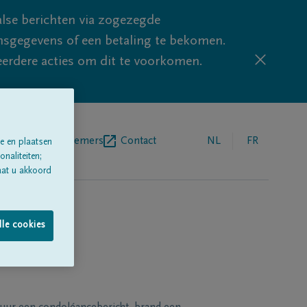
lse berichten via zogezegde
sgegevens of een betaling te bekomen.
eerdere acties om dit te voorkomen.
egrafenisondernemers
Contact
NL
FR
e en plaatsen
naliteiten;
aat u akkoord
lle cookies