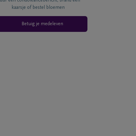
tuur een condoléancebericht, brand een
kaarsje of bestel bloemen
Betuig je medeleven