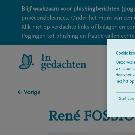
Blijf waakzaam voor phishingberichten (pogi
privécondoléances. Onder het mom van een c
Klik niet op verdachte links of bijlagen en 
Pogingen tot phishing en fraude vallen echter
Cookie ken
Onze websi
we automati
daarvoor v
met het ops
← Vorige
Stel voo
René
FOSSI