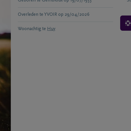
Geboren te
Gembloux
op
19/07/1933
S
Overleden te
YVOIR
op
29/04/2026
Woonachtig te
Huy