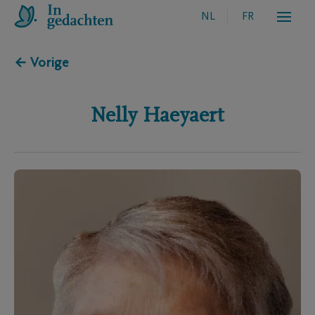
NL
FR
← Vorige
Nelly
Haeyaert